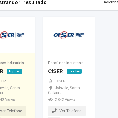
trando 1 resultado
sos Industriais
Parafusos Industriais
ER
CISER
Top Ten
Top Ten
SER
CISER
nville
,
Santa
Joinville
,
Santa
na
Catarina
842 Views
2.842 Views
Ver Telefone
Ver Telefone