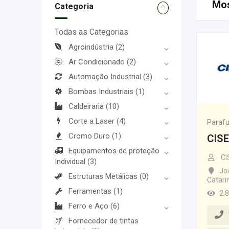
Mos
Categoria
Todas as Categorias
Agroindústria
(2)
Ar Condicionado
(2)
Automação Industrial
(3)
Bombas Industriais
(1)
Caldeiraria
(10)
Corte a Laser
(4)
Parafu
Cromo Duro
(1)
CIS
Equipamentos de proteção
CI
Individual
(3)
Joi
Estruturas Metálicas
(0)
Catari
Ferramentas
(1)
2.
Ferro e Aço
(6)
Fornecedor de tintas