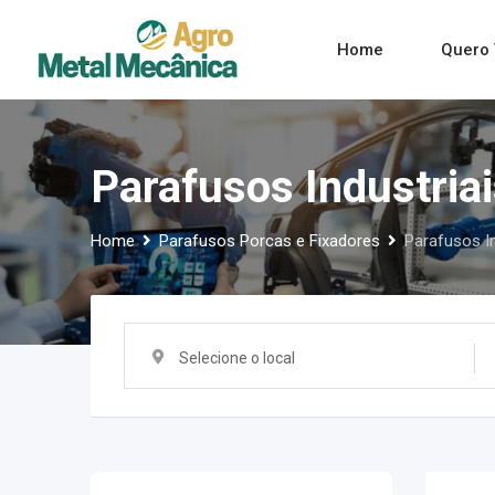
Skip
to
Home
Quero 
content
Parafusos Industria
Home
Parafusos Porcas e Fixadores
Parafusos In
Selecione o local