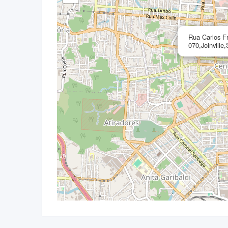
Rua Carlos Fr
070,Joinville