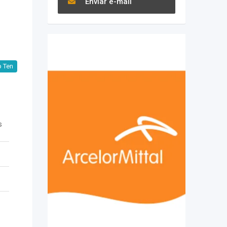
Enviar e-mail
 Ten
s