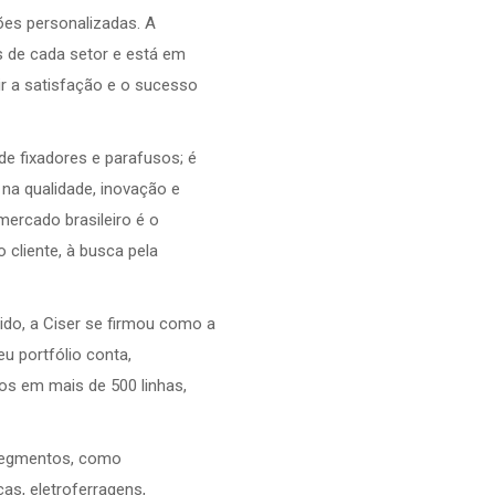
ões personalizadas. A
 de cada setor e está em
ir a satisfação e o sucesso
e fixadores e parafusos; é
na qualidade, inovação e
ercado brasileiro é o
 cliente, à busca pela
ido, a Ciser se firmou como a
eu portfólio conta,
os em mais de 500 linhas,
 segmentos, como
cas, eletroferragens,