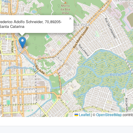
×
ederico Adolfo Schneider, 70,89205-
,Santa Catarina
Leaflet
|
©
OpenStreetMap
contri