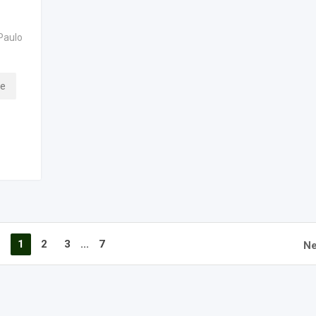
Paulo
ne
1
2
3
...
7
Ne