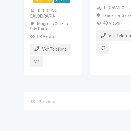
HIDRAMEC
REPRESSU
Diadema
,
São 
CALDEIRARIA
43 Views
Mogi das Cruzes
,
São Paulo
Ver Telefo
58 Views
Ver Telefone
Previous