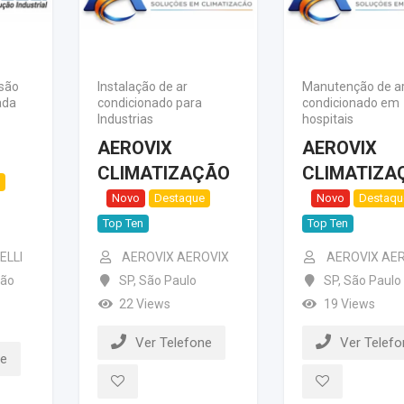
são
Instalação de ar
Manutenção de a
ada
condicionado para
condicionado em
Industrias
hospitais
AEROVIX
AEROVIX
CLIMATIZAÇÃO
CLIMATIZA
Novo
Destaque
Novo
Destaqu
Top Ten
Top Ten
ELLI
AEROVIX AEROVIX
AEROVIX AE
ão
SP
,
São Paulo
SP
,
São Paulo
22 Views
19 Views
Ver Telefone
Ver Telefo
ne