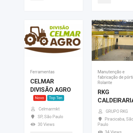
Ferramentas
Manutenção e
fabricação de pórt
CELMAR
Rolante
DIVISÃO AGRO
RKG
Novo
Top Ten
CALDEIRARI
Celmarmkt
GRUPO RKG
SP
,
São Paulo
Piracicaba
,
Sã
30 Views
Paulo
34 Views