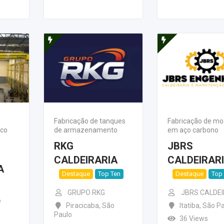
Fabricação de tanques
Fabricação de m
ico
de armazenamento
em aço carbono
RKG
JBRS
CALDEIRARIA
CALDEIRAR
A
Destaque
Top Ten
Destaque
Top
GRUPO RKG
JBRS CALDE
o
Piracicaba
,
São
Itatiba
,
São Pa
Paulo
36 Views