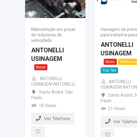
Manutenção em peças
Usinagem de preci
de redutores de
para indústria pes
velocidade
ANTONELLI
ANTONELLI
USINAGEM
USINAGEM
Novo
Destaque
Novo
Top Ten
ANTONELLI
ANTONELLI
USINAGEM ANTONELLI
USINAGEM ANTON
Santo André
,
São
Santo André
,
S
Paulo
Paulo
18 Views
21 Views
Ver Telefone
Ver Telefo