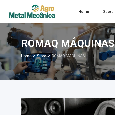
Skip
to
Home
Quero 
content
ROMAQ MÁQUINAS
Home
Store
ROMAQ MÁQUINAS