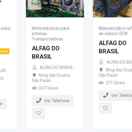
 para
Motoredutores para
Manutenção e re
esteiras
de redutor SEW
Transportadoras
ALFAG DO
ALFAG DO
BRASIL
aque
BRASIL
ALFAG DO BR
ALFAG DO BRASIL
Mogi das Cru
SIL
Mogi das Cruzes
,
São Paulo
es
,
São Paulo
271 Views
247 Views
Ver Telefo
Ver Telefone
ne