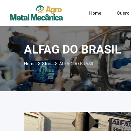
Skip
to
Home
Quero 
content
ALFAG DO BRASIL
Home
Store
ALFAG DO BRASIL