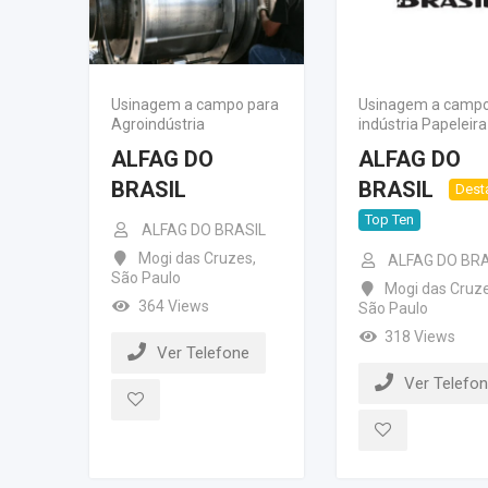
Usinagem a campo para
Usinagem a campo
Agroindústria
indústria Papeleira
ALFAG DO
ALFAG DO
BRASIL
BRASIL
Dest
Top Ten
ALFAG DO BRASIL
Mogi das Cruzes
,
ALFAG DO BRA
São Paulo
Mogi das Cruz
364 Views
São Paulo
318 Views
Ver Telefone
Ver Telefo