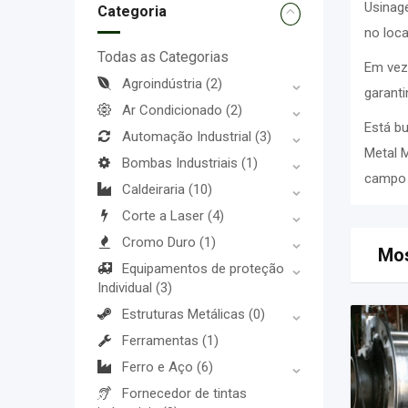
Usinag
Categoria
no loc
Todas as Categorias
Em vez
Agroindústria
(2)
garanti
Ar Condicionado
(2)
Está b
Automação Industrial
(3)
Metal 
Bombas Industriais
(1)
campo 
Caldeiraria
(10)
Corte a Laser
(4)
Cromo Duro
(1)
Mos
Equipamentos de proteção
Individual
(3)
Estruturas Metálicas
(0)
Ferramentas
(1)
Ferro e Aço
(6)
Fornecedor de tintas