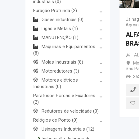
industriais
(0)
Furação Profunda
(2)
Gases industriais
(0)
Usina
Agroin
Ligas e Metais
(1)
ALF
MANUTENÇÃO
(1)
BRA
Máquinas e Equipamentos
(8)
AL
Molas Industriais
(8)
Mo
São Pa
Motoredutores
(3)
36
Motores elétricos
Industriais
(0)
Parafusos Porcas e Fixadores
(2)
Redutores de velocidade
(0)
Relógios de Ponto
(0)
Usinagens Industriais
(12)
Fabricação de braço de