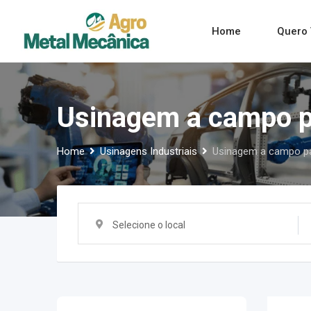
Skip
to
Home
Quero 
content
Usinagem a campo p
Home
Usinagens Industriais
Usinagem a campo pa
Selecione o local