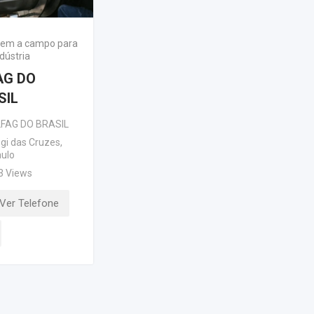
gem a campo para
dústria
AG DO
SIL
FAG DO BRASIL
gi das Cruzes
,
ulo
3 Views
Ver Telefone