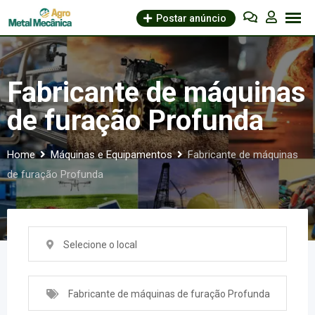
Skip
Postar anúncio
to
content
Fabricante de máquinas
de furação Profunda
Home
Máquinas e Equipamentos
Fabricante de máquinas
de furação Profunda
Selecione o local
Fabricante de máquinas de furação Profunda