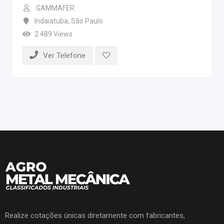
GAMMAFER
Indaiatuba
,
São Paulo
2.489 Views
Ver Telefone
Realize cotações únicas diretamente com fabricantes,