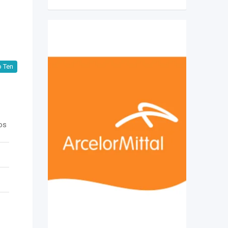
 Ten
os