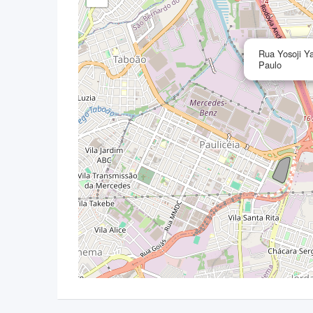
Rua Yosoji Y
Paulo