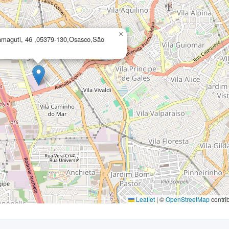
×
amaguti, 46 ,05379-130,Osasco,São
Leaflet
|
©
OpenStreetMap
contri