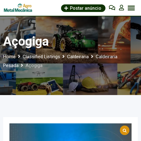
Skip
Postar anúncio
to
content
Açogiga
Home
Classified Listings
Caldeiraria
Caldeiraria
Pesada
Açogiga