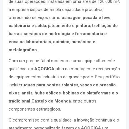
de suas operações. Instalada em uma área de 120.000 m²,
a empresa dispõe de ampla capacidade produtiva,
oferecendo serviços como
usinagem pesada
e leve
,
caldeiraria e solda
,
jateamento e pintura
,
trefilação de
barras
,
serviços de metrologia e ferramentaria e
ensaios laboratoriais
,
químico
,
mecânico e
metalográfico
.
Com um parque fabril moderno e uma equipe altamente
qualificada, a
AÇOGIGA
atua na montagem e recuperação
de equipamentos industriais de grande porte. Seu portfólio
inclui
truques para pontes rolantes
,
vasos de pressão
,
eixos
,
anéis
,
hubs eólicos
,
bobinas de plataformas e o
tradicional Castelo de Moenda
, entre outros
componentes estratégicos.
O compromisso com a qualidade, a inovação contínua e o
atendimento personalizado fazem da
AÇOGIGA
um