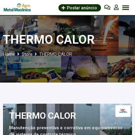
Skip
Postar anúncio
to
content
THERMO CALOR
Home
Store
THERMO CALOR
THERMO CALOR
Manutenção preventiva e corretiva em equipamentos
de sistema de controle térmico