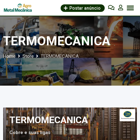
Skip
Postar anúncio
to
content
TERMOMECANICA
Home
Store
TERMOMECANICA
TERMOMECANICA
Cobre e suas ligas