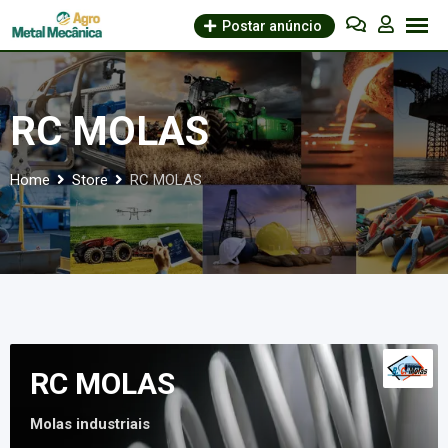
Skip
Postar anúncio
to
content
RC MOLAS
Home
Store
RC MOLAS
RC MOLAS
Molas industriais