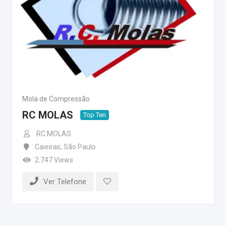
Mola de Compressão
RC MOLAS
Top Ten
RC MOLAS
Caieiras
,
São Paulo
2.747 Views
Ver Telefone